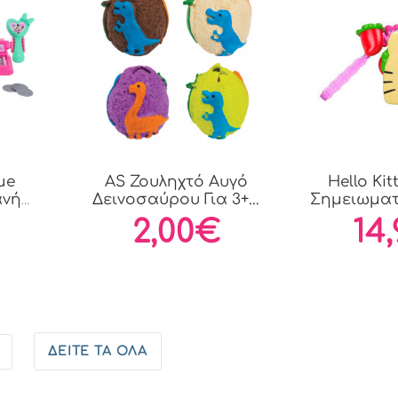
ue
AS Ζουληχτό Αυγό
Hello Kit
ανή
Δεινοσαύρου Για 3+...
Σημειωματ
2,00€
14
ΔΕΊΤΕ ΤΑ ΌΛΑ