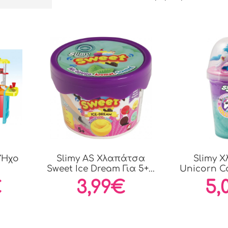
 Ήχο
Slimy AS Χλαπάτσα
Slimy 
Sweet Ice Dream Για 5+...
Unicorn Co
5
€
3,99€
5,