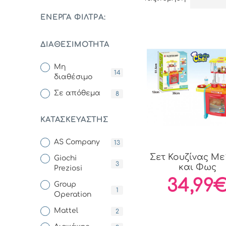
ΕΝΕΡΓΆ ΦΊΛΤΡΑ:
ΔΙΑΘΕΣΙΜΌΤΗΤΑ
Μη
14
διαθέσιμο
Σε απόθεμα
8
ΚΑΤΑΣΚΕΥΑΣΤΉΣ
AS Company
13
Σετ Κουζίνας Με
Giochi
3
και Φως
Preziosi
34,99
Group
1
Operation
Mattel
2