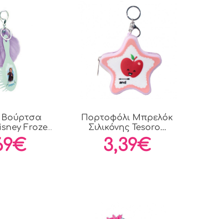
ή Βούρτσα
Πορτοφόλι Μπρελόκ
isney Frozen
Σιλικόνης Tesoro...
με...
69€
3,39€