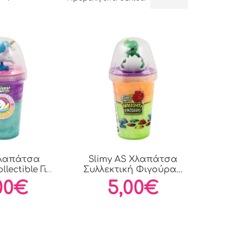
Χλαπάτσα
Slimy AS Χλαπάτσα
llectible Για
Συλλεκτική Φιγούρα...
+...
00€
5,00€