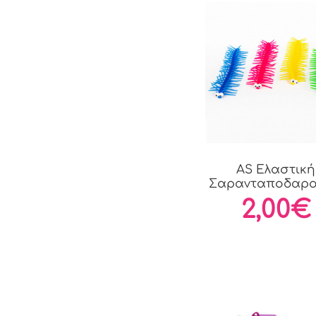
AS Ελαστική
Σαρανταποδαρ
Για 3+...
2,00€