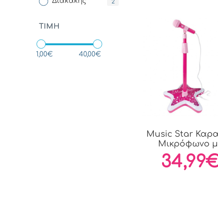
Διακάκης
2
ΤΙΜΉ
1,00€
40,00€
Music Star Καρ
Μικρόφωνο μ
Φωτιζόμενη..
34,99