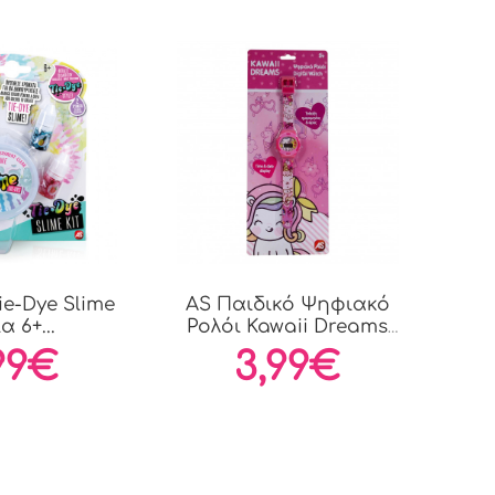
ie-Dye Slime
AS Παιδικό Ψηφιακό
ια 6+...
Ρολόι Kawaii Dreams
Για...
99€
3,99€