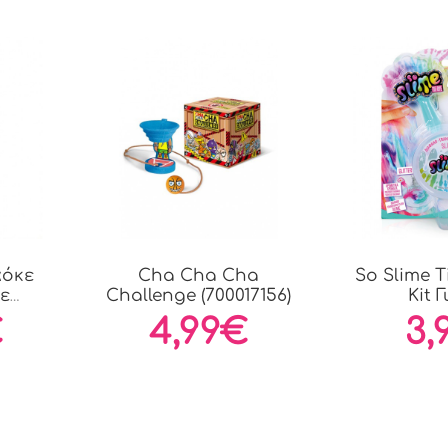
αόκε
Cha Cha Cha
So Slime T
ε
Challenge (700017156)
Kit Γ
.
€
4,99€
3,