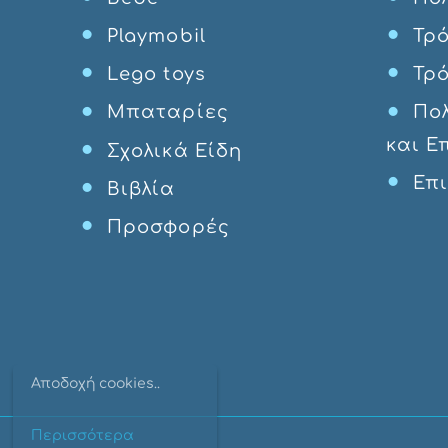
Playmobil
Τρ
Lego toys
Τρ
Μπαταρίες
Πο
και Ε
Σχολικά Είδη
Επ
Βιβλία
Προσφορές
Αποδοχή cookies..
Περισσότερα