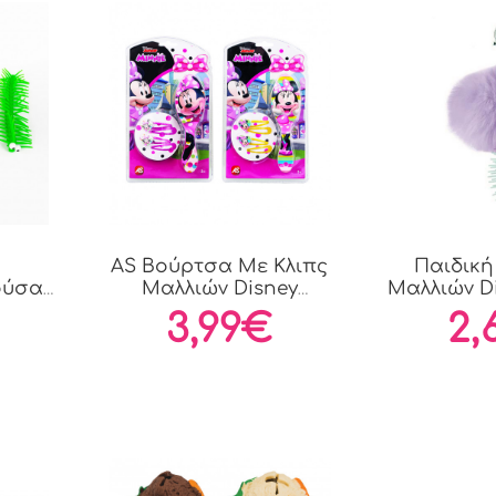
AS Βούρτσα Με Κλιπς
Παιδικ
ούσα
Μαλλιών Disney
Μαλλιών D
Minnie...
2 
3,99€
2,