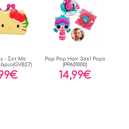
ty - Σετ Με
Pop Pop Hair 3σε1 Pops
άριο(GVB27)
(PPA01000)
,99€
14,99€