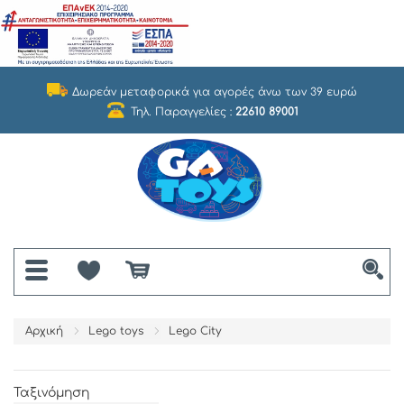
Δωρεάν μεταφορικά για αγορές άνω των 39 ευρώ
Τηλ. Παραγγελίες :
22610 89001
Αρχική
Lego toys
Lego City
Ταξινόμηση