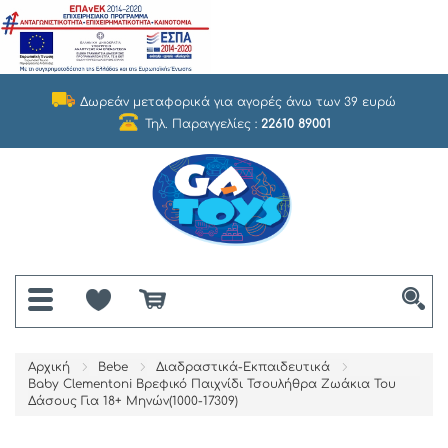
Δωρεάν μεταφορικά για αγορές άνω των 39 ευρώ
Τηλ. Παραγγελίες :
22610 89001
Αρχική
Bebe
Διαδραστικά-Εκπαιδευτικά
Baby Clementoni Βρεφικό Παιχνίδι Τσουλήθρα Ζωάκια Του
Δάσους Για 18+ Μηνών(1000-17309)