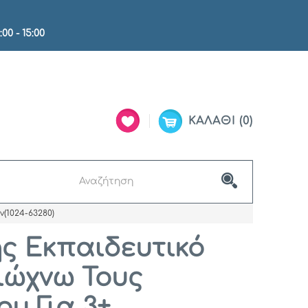
:00 - 15:00
ΚΑΛΆΘΙ
0
(1024-63280)
ς Εκπαιδευτικό
Διώχνω Τους
υ Για 3+