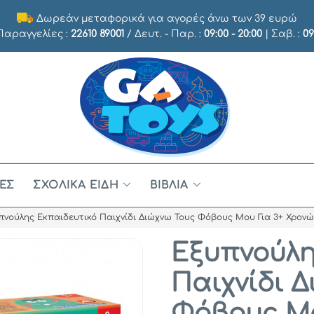
Δωρεάν μεταφορικά για αγορές άνω των 39 ευρώ
 Παραγγελίες :
22610 89001
/ Δευτ. - Παρ. :
09:00 - 20:00
| Σαβ. :
09
ΈΣ
ΣΧΟΛΙΚΆ ΕΊΔΗ
ΒΙΒΛΊΑ
πνούλης Εκπαιδευτικό Παιχνίδι Διώχνω Τους Φόβους Μου Για 3+ Χρονών
Εξυπνούλη
Παιχνίδι 
Φόβους Μο