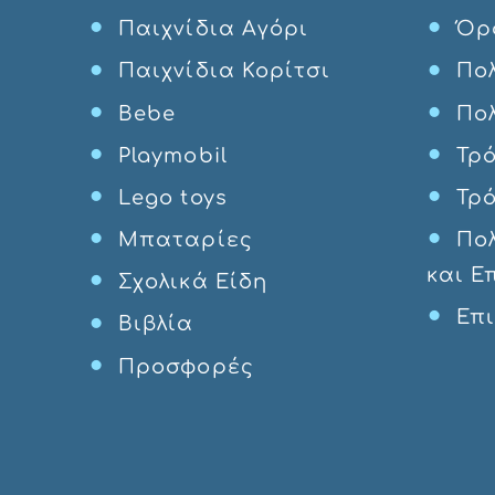
Παιχνίδια Αγόρι
Όρ
Παιχνίδια Κορίτσι
Πολ
Bebe
Πο
Playmobil
Τρ
Lego toys
Τρ
Μπαταρίες
Πο
και Ε
Σχολικά Είδη
Επ
Βιβλία
Προσφορές