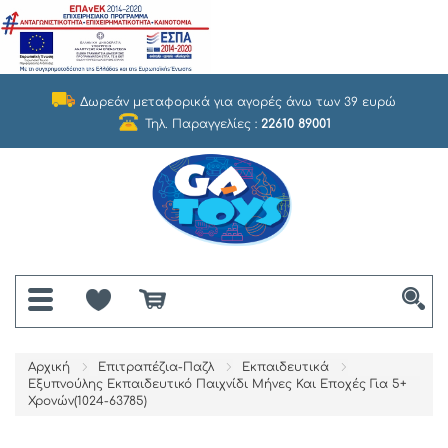
Δωρεάν μεταφορικά για αγορές άνω των 39 ευρώ
Τηλ. Παραγγελίες :
22610 89001
Αρχική
Επιτραπέζια-Παζλ
Εκπαιδευτικά
Εξυπνούλης Εκπαιδευτικό Παιχνίδι Μήνες Και Εποχές Για 5+
Χρονών(1024-63785)