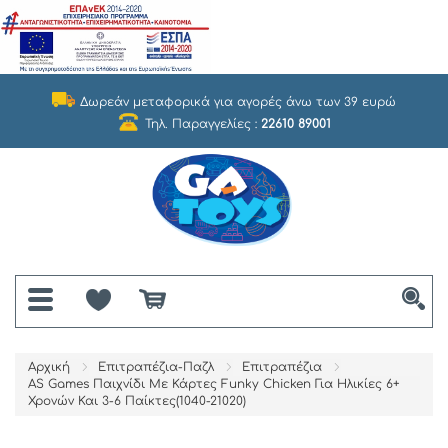
Δωρεάν μεταφορικά για αγορές άνω των 39 ευρώ
Τηλ. Παραγγελίες :
22610 89001
Αρχική
Επιτραπέζια-Παζλ
Επιτραπέζια
AS Games Παιχνίδι Με Κάρτες Funky Chicken Για Ηλικίες 6+
Χρονών Και 3-6 Παίκτες(1040-21020)