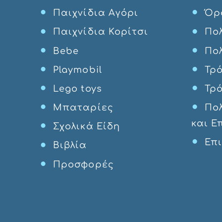
Παιχνίδια Αγόρι
Όρ
Παιχνίδια Κορίτσι
Πολ
Bebe
Πο
Playmobil
Τρ
Lego toys
Τρ
Μπαταρίες
Πο
και Ε
Σχολικά Είδη
Επ
Βιβλία
Προσφορές