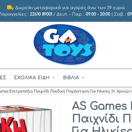
Δωρεάν μεταφορικά για αγορές άνω των 39 ευρώ
 Παραγγελίες :
22610 89001
/ Δευτ. - Παρ. :
09:00 - 20:00
| Σαβ. :
09
ΈΣ
ΣΧΟΛΙΚΆ ΕΊΔΗ
ΒΙΒΛΊΑ
ames Επιτραπέζιο Παιχνίδι Παιδική Παράσταση Για Ηλικίες 3+ Χρονών Κα
AS Games 
Παιχνίδι 
Για Ηλικίε