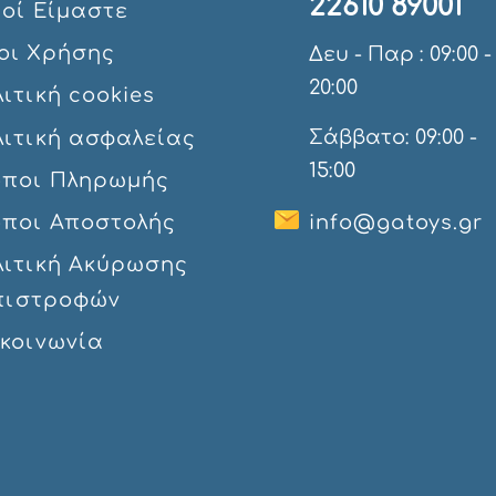
22610 89001
οί Eίμαστε
οι Χρήσης
Δευ - Παρ : 09:00 -
20:00
ιτική cookies
Σάββατο: 09:00 -
λιτική ασφαλείας
15:00
όποι Πληρωμής
όποι Αποστολής
info@gatoys.gr
λιτική Ακύρωσης
πιστροφών
ικοινωνία