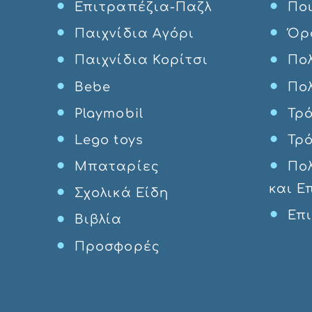
Επιτραπέζια-Παζλ
Ποι
Παιχνίδια Αγόρι
Όρ
Παιχνίδια Κορίτσι
Πολ
Bebe
Πο
Playmobil
Τρ
Lego toys
Τρ
Μπαταρίες
Πο
και Ε
Σχολικά Είδη
Επ
Βιβλία
Προσφορές