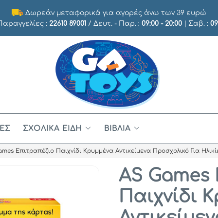
Δωρεάν μεταφορικά για αγορές άνω των 39 ευρώ
 Παραγγελίες :
22610 89001
/ Δευτ. - Παρ. :
09:00 - 20:00
| Σαβ. :
09
ΈΣ
ΣΧΟΛΙΚΆ ΕΊΔΗ
ΒΙΒΛΊΑ
mes Επιτραπέζιο Παιχνίδι Κρυμμένα Αντικείμενα Προσχολικό Για Ηλικίε
AS Games 
Παιχνίδι 
Αντικείμεν