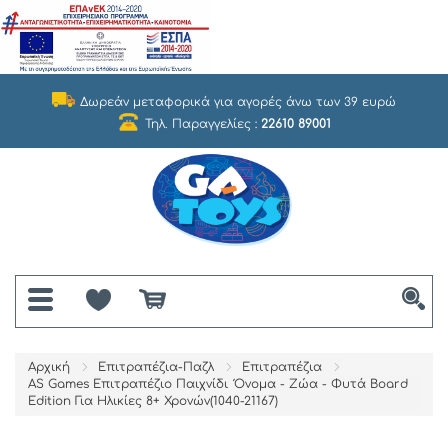
Δωρεάν μεταφορικά για αγορές άνω των 39 ευρώ
Τηλ. Παραγγελίες :
22610 89001
Αρχική
Επιτραπέζια-Παζλ
Επιτραπέζια
AS Games Επιτραπέζιο Παιχνίδι Όνομα - Ζώα - Φυτά Board
Edition Για Ηλικίες 8+ Χρονών(1040-21167)