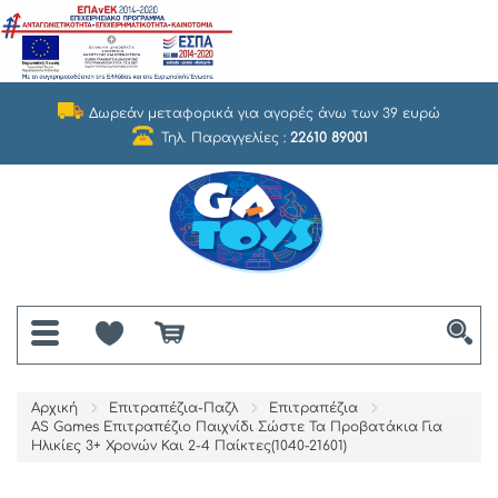
Δωρεάν μεταφορικά για αγορές άνω των 39 ευρώ
Τηλ. Παραγγελίες :
22610 89001
Αρχική
Επιτραπέζια-Παζλ
Επιτραπέζια
AS Games Επιτραπέζιο Παιχνίδι Σώστε Τα Προβατάκια Για
Ηλικίες 3+ Χρονών Και 2-4 Παίκτες(1040-21601)