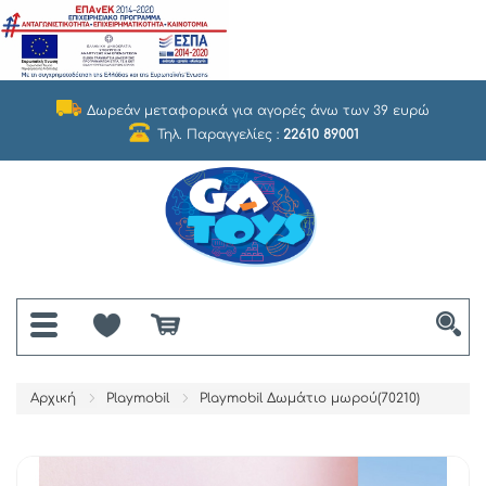
Δωρεάν μεταφορικά για αγορές άνω των 39 ευρώ
Τηλ. Παραγγελίες :
22610 89001
Αρχική
Playmobil
Playmobil Δωμάτιο μωρού(70210)