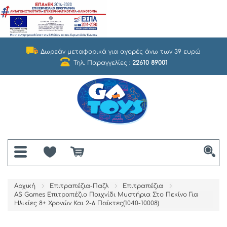
Δωρεάν μεταφορικά για αγορές άνω των 39 ευρώ
Τηλ. Παραγγελίες :
22610 89001
Αρχική
Επιτραπέζια-Παζλ
Επιτραπέζια
AS Games Επιτραπέζιο Παιχνίδι Μυστήρια Στο Πεκίνο Για
Ηλικίες 8+ Χρονών Και 2-6 Παίκτες(1040-10008)