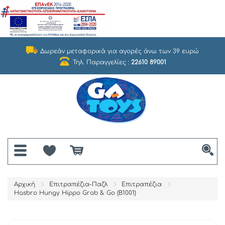
Δωρεάν μεταφορικά για αγορές άνω των 39 ευρώ
Τηλ. Παραγγελίες :
22610 89001
Αρχική
Επιτραπέζια-Παζλ
Επιτραπέζια
Hasbro Hungy Hippo Grab & Go (B1001)