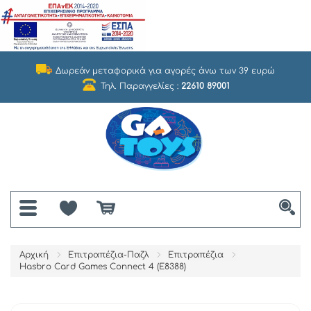
Δωρεάν μεταφορικά για αγορές άνω των 39 ευρώ
Τηλ. Παραγγελίες :
22610 89001
Αρχική
Επιτραπέζια-Παζλ
Επιτραπέζια
Hasbro Card Games Connect 4 (E8388)