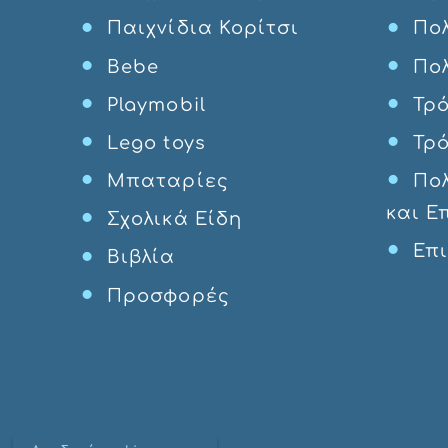
Παιχνίδια Κορίτσι
Πολ
Bebe
Πο
Playmobil
Τρ
Lego toys
Τρ
Μπαταρίες
Πο
και Ε
Σχολικά Είδη
Επ
Βιβλία
Προσφορές