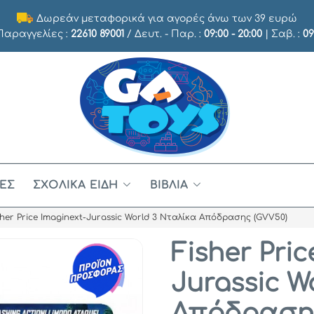
Δωρεάν μεταφορικά για αγορές άνω των 39 ευρώ
 Παραγγελίες :
22610 89001
/ Δευτ. - Παρ. :
09:00 - 20:00
| Σαβ. :
09
ΈΣ
ΣΧΟΛΙΚΆ ΕΊΔΗ
ΒΙΒΛΊΑ
sher Price Imaginext-Jurassic World 3 Νταλίκα Απόδρασης (GVV50)
Fisher Pric
Jurassic W
Απόδρασης