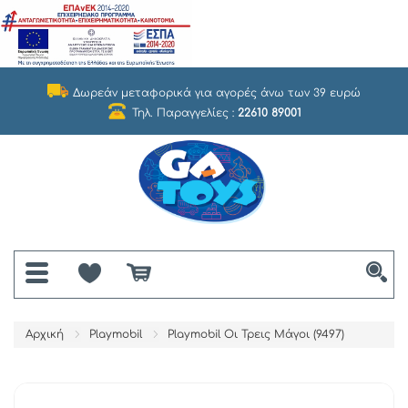
Δωρεάν μεταφορικά για αγορές άνω των 39 ευρώ
Τηλ. Παραγγελίες :
22610 89001
Αρχική
Playmobil
Playmobil Οι Τρεις Μάγοι (9497)